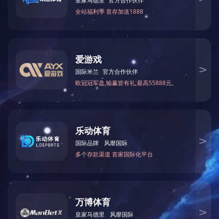
球王会体育在线-球王会体育在线平台（中
国）
始于设计 · 精于工艺 · 重在加工 · 成于装配
提交留言
联系方式
地址：河北省石家庄经济技术开发区松江路199号