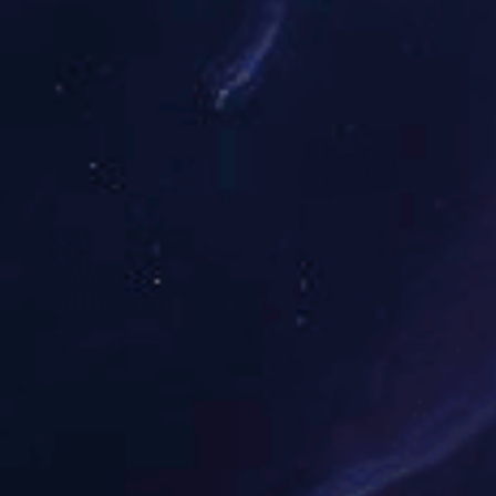
双叶片绞龙
理论上,双叶片
于螺距和速度直
下料一次,双绞
题。
加工螺旋叶