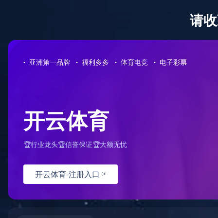
球王会体育在线
球王会
关
体育在
于
线
我
们
新闻资讯
New & Blog