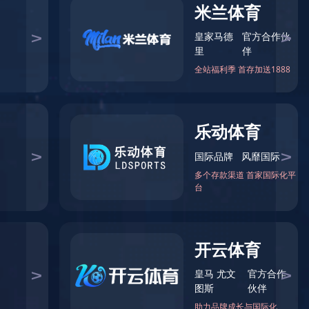
球王会体育在线
2026-05-12
无轴搅龙的优势