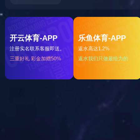
绞龙螺旋输送机，不管是从名字，还是从它的外型
结构来看，都是比较小只的，所以容易给用户带来
一种错觉，觉得绞龙螺旋输送机中看不中用。其实
则不然，它是一种通过螺旋轴旋转从而带动物料输
送的装置，可水平、倾斜输送。下面我们就从结
了解更多
构、特色等两方面来重点说说吧！
LSY 型螺