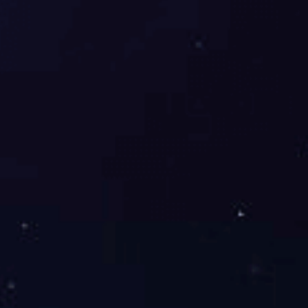
12
境条件。
良好的耐腐蚀
2021/11
。PEEK
09
影响搅拌器和
2021/11