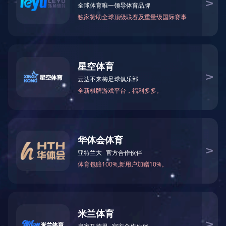
双叶片绞龙与单叶片绞龙的关系
定制服务
解决方案
新闻动态
联系我们
理论上,双叶片绞龙与单叶片绞龙,如果螺距相同,它们的下料速度
是相同的;转速是相同的.下料多少于螺距和速度直接相关.实际
上,间隙漏料不同,双叶绞龙漏料较少,下料稍微多一点,单绞龙每
转一圈下料一次,双绞龙每转一圈下料两次,每次下料多少是单绞
龙下料的一半,可以解决下料不均匀的问题。
了解更多