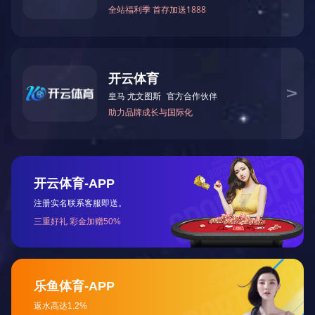
畜牧机械搅拌用螺旋轴
卸煤机搅龙
查看详情
查看详情