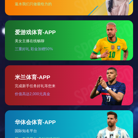
连续缠绕螺旋叶片
连续冷轧螺旋叶片
查看详情
查看详情
分体等厚叶片
分体等厚叶片