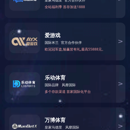
籽粒收割机-分离滚筒
籽粒收割机-喂入辊
查看详情
查看详情
籽粒收割机-脱粒滚筒
青贮取料滚筒
查看详情
查看详情