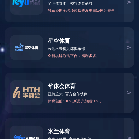
定制服务
解决方案
新闻动态
青贮取料机滚筒
采棉机采摘滚筒
联系我们
查看详情
查看详情