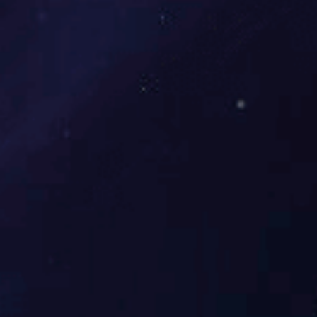
分体等厚叶片
分段等厚螺旋叶片
查看详情
查看详情