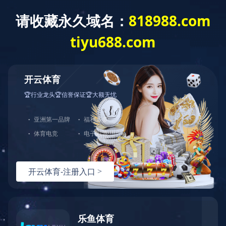
球王会体育在线
language
球王会体育在
线
关于我们
产品中心
球王会体育
Products
在线-球王会
球王会体育在线
全部分类
体育在线平
台（中国）