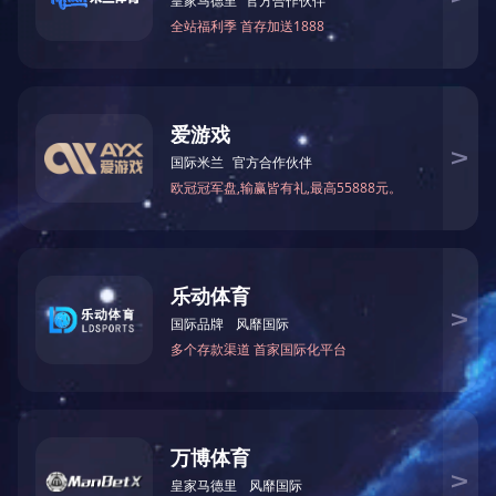
始于设计 · 精于工艺 · 重在加工 · 成于装配
提交留言
联系方式
地址：河北省石家庄经济技术开发区松江路199号
电话：0311-85382001 / 0311-85674606